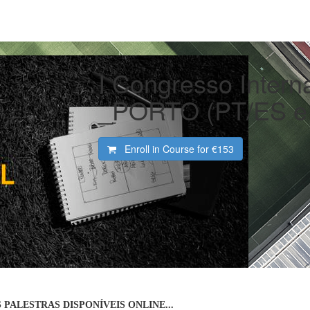
I Congresso Intern
_PORTO (PT/ES e
Enroll in Course for
€153
 PALESTRAS DISPONÍVEIS ONLINE...