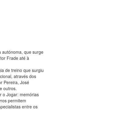
ma autónoma, que surge
tor Frade até à
ia de treino que surgiu
ional, através dos
r Pereira, José
e outros.
ar o Jogar: memórias
ivros permitem
ecialistas entre os