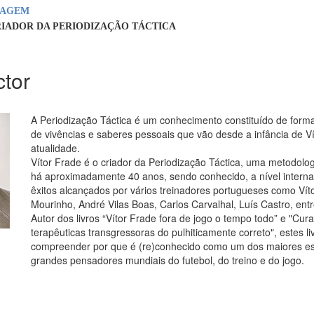
NAGEM
RIADOR DA PERIODIZAÇÃO TÁCTICA
ctor
A Periodização Táctica é um conhecimento constituído de for
de vivências e saberes pessoais que vão desde a infância de Ví
atualidade.
Vítor Frade é o criador da Periodização Táctica, uma metodolog
há aproximadamente 40 anos, sendo conhecido, a nível internac
êxitos alcançados por vários treinadores portugueses como Víto
Mourinho, André Vilas Boas, Carlos Carvalhal, Luís Castro, entr
Autor dos livros “Vítor Frade fora de jogo o tempo todo” e "Cur
terapêuticas transgressoras do pulhiticamente correto", estes l
compreender por que é (re)conhecido como um dos maiores esp
grandes pensadores mundiais do futebol, do treino e do jogo.