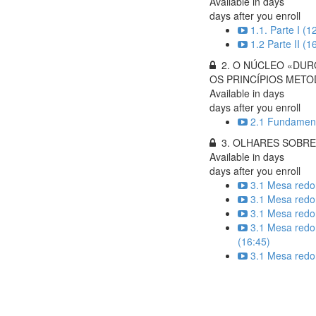
Available in
days
days after you enroll
1.1. Parte I (1
1.2 Parte II (1
2. O NÚCLEO «DUR
OS PRINCÍPIOS MET
Available in
days
days after you enroll
2.1 Fundament
3. OLHARES SOBRE
Available in
days
days after you enroll
3.1 Mesa redon
3.1 Mesa redon
3.1 Mesa redon
3.1 Mesa redon
(16:45)
3.1 Mesa redon