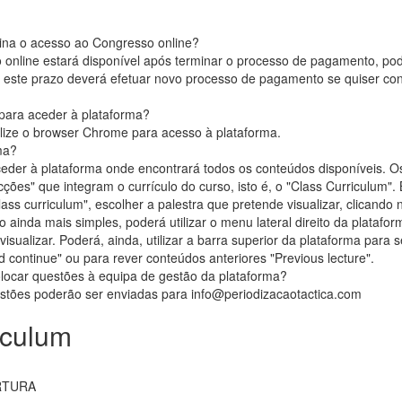
na o acesso ao Congresso online?
online estará disponível após terminar o processo de pagamento, pod
 este prazo deverá efetuar novo processo de pagamento se quiser cont
para aceder à plataforma?
ize o browser Chrome para acesso à plataforma.
ma?
aceder à plataforma onde encontrará todos os conteúdos disponíveis. 
ções" que integram o currículo do curso, isto é, o "Class Curriculum".
lass curriculum", escolher a palestra que pretende visualizar, clicando n
 ainda mais simples, poderá utilizar o menu lateral direito da platafo
isualizar. Poderá, ainda, utilizar a barra superior da plataforma para 
continue" ou para rever conteúdos anteriores "Previous lecture".
olocar questões à equipa de gestão da plataforma?
stões poderão ser enviadas para info@periodizacaotactica.com
iculum
RTURA