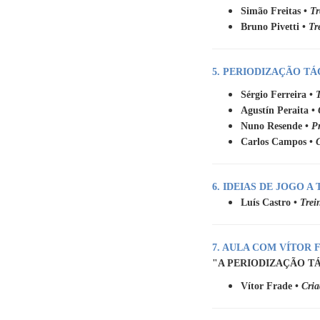
Simão Freitas •
Tr
Bruno Pivetti •
Tr
5. PERIODIZAÇÃO T
Sérgio Ferreira •
Agustín Peraita •
Nuno Resende •
Pr
Carlos Campos •
6. IDEIAS DE JOGO 
Luís Castro •
Trei
7. AULA COM VÍTOR 
"A PERIODIZAÇÃO TÁ
Vítor Frade •
Cria