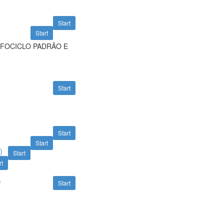
Start
Start
RFOCICLO PADRÃO E
Start
Start
)
Start
)
Start
rt
)
Start